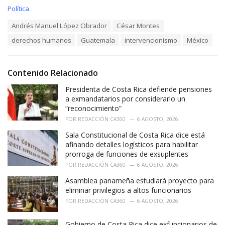
C
Política
a
T
Andrés Manuel López Obrador
César Montes
t
a
e
derechos humanos
Guatemala
intervencionismo
México
g
g
s
o
:
r
i
Contenido Relacionado
e
Presidenta de Costa Rica defiende pensiones
s
:
a exmandatarios por considerarlo un
“reconocimiento”
POR
REDACCIÓN CA360
6 AGOSTO, 2026
Sala Constitucional de Costa Rica dice está
afinando detalles logísticos para habilitar
prorroga de funciones de exsuplentes
POR
REDACCIÓN CA360
6 AGOSTO, 2026
Asamblea panameña estudiará proyecto para
eliminar privilegios a altos funcionarios
POR
REDACCIÓN CA360
6 AGOSTO, 2026
Gobierno de Costa Rica dice exfuncionarios de