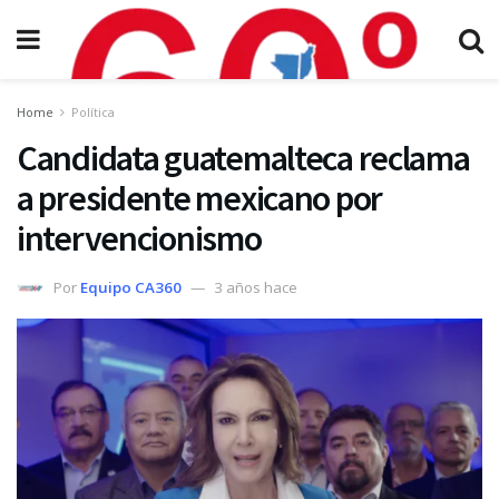
Home
Política
Candidata guatemalteca reclama
a presidente mexicano por
intervencionismo
Por
Equipo CA360
3 años hace