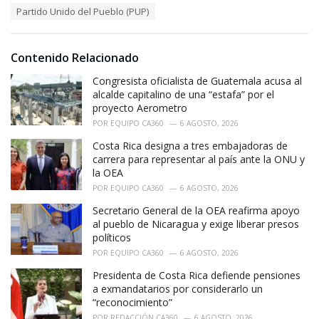
s
o
Partido Unido del Pueblo (PUP)
:
r
i
e
Contenido Relacionado
s
:
Congresista oficialista de Guatemala acusa al
alcalde capitalino de una “estafa” por el
proyecto Aerometro
POR
EQUIPO CA360
6 AGOSTO, 2026
Costa Rica designa a tres embajadoras de
carrera para representar al país ante la ONU y
la OEA
POR
EQUIPO CA360
6 AGOSTO, 2026
Secretario General de la OEA reafirma apoyo
al pueblo de Nicaragua y exige liberar presos
políticos
POR
EQUIPO CA360
6 AGOSTO, 2026
Presidenta de Costa Rica defiende pensiones
a exmandatarios por considerarlo un
“reconocimiento”
POR
REDACCIÓN CA360
6 AGOSTO, 2026