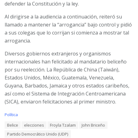
defender la Constitución y la ley.
Al dirigirse a la audiencia a continuación, reiteró su
llamado a mantener la “arrogancia” bajo control y pidió
a sus colegas que lo corrijan si comienza a mostrar tal
arrogancia.
Diversos gobiernos extranjeros y organismos
internacionales han felicitado al mandatario beliceño
por su reelección. La República de China (Taiwán),
Estados Unidos, México, Guatemala, Venezuela,
Guyana, Barbados, Jamaica y otros estados caribeños,
así como el Sistema de Integración Centroamericana
(SICA), enviaron felicitaciones al primer ministro.
C
Política
a
T
Belice
elecciones
Froyla Tzalam
John Briceño
t
a
e
Partido Democrático Unido (UDP)
g
g