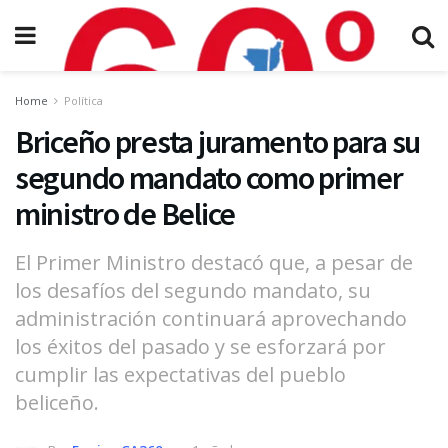
Home
Política
Briceño presta juramento para su
segundo mandato como primer
ministro de Belice
El Primer Ministro destacó que, a pesar de
los desafíos del segundo mandato, su
administración continuará aprovechando
los éxitos del pasado y se esforzará por
cumplir las expectativas del pueblo
beliceño.