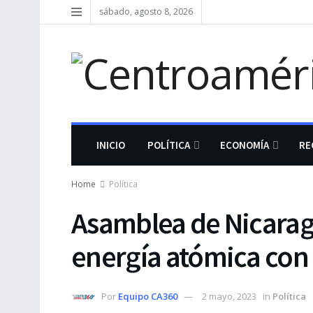
sábado, agosto 8, 2026
INICIO
POLÍTICA
ECONOMÍA
RE
Home
Política
Asamblea de Nicara
energía atómica con
Por
Equipo CA360
2 mayo, 2023
in
Política