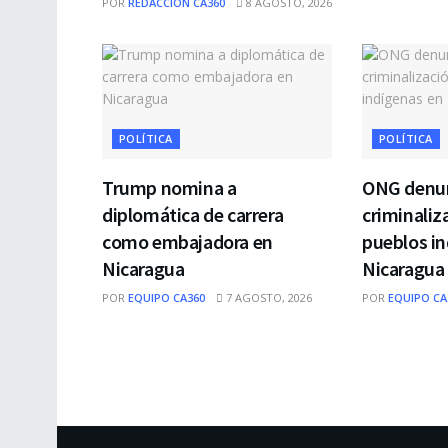
POR
REDACCIÓN CA360
8 AGOSTO, 2026
POLÍTICA
POLÍTICA
Trump nomina a
ONG denun
diplomática de carrera
criminaliz
como embajadora en
pueblos in
Nicaragua
Nicaragua
POR
EQUIPO CA360
7 AGOSTO, 2026
POR
EQUIPO CA