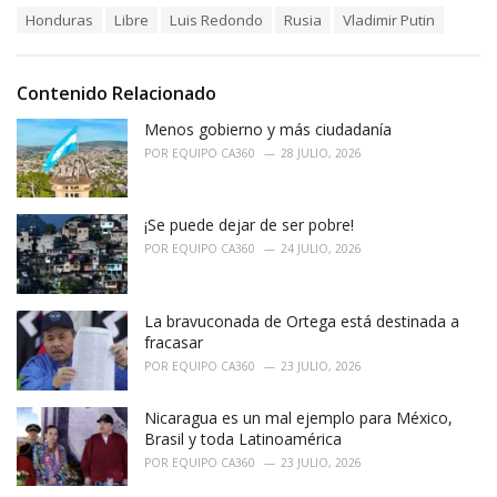
a
T
Honduras
Libre
Luis Redondo
Rusia
Vladimir Putin
t
a
e
g
g
s
o
Contenido Relacionado
:
r
i
Menos gobierno y más ciudadanía
e
POR
EQUIPO CA360
28 JULIO, 2026
s
:
¡Se puede dejar de ser pobre!
POR
EQUIPO CA360
24 JULIO, 2026
La bravuconada de Ortega está destinada a
fracasar
POR
EQUIPO CA360
23 JULIO, 2026
Nicaragua es un mal ejemplo para México,
Brasil y toda Latinoamérica
POR
EQUIPO CA360
23 JULIO, 2026