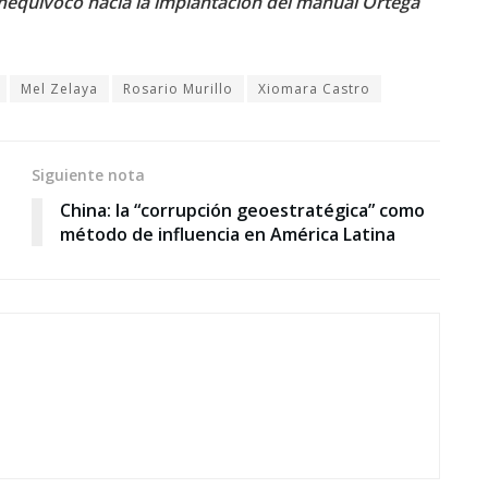
nequívoco hacia la implantación del manual Ortega
Mel Zelaya
Rosario Murillo
Xiomara Castro
Siguiente nota
China: la “corrupción geoestratégica” como
método de influencia en América Latina