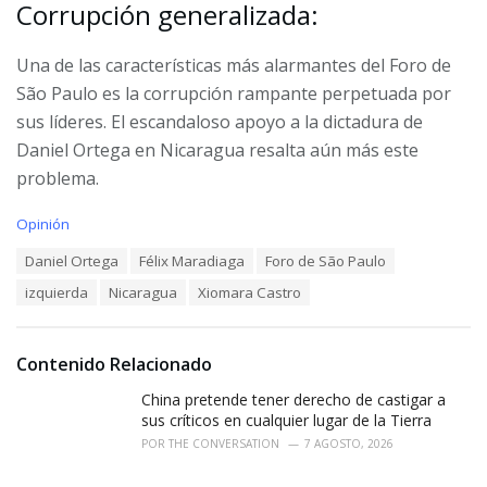
Corrupción generalizada:
Una de las características más alarmantes del Foro de
São Paulo es la corrupción rampante perpetuada por
sus líderes. El escandaloso apoyo a la dictadura de
Daniel Ortega en Nicaragua resalta aún más este
problema.
C
Opinión
a
T
Daniel Ortega
Félix Maradiaga
Foro de São Paulo
t
a
e
izquierda
Nicaragua
Xiomara Castro
g
g
s
o
:
r
i
Contenido Relacionado
e
China pretende tener derecho de castigar a
s
:
sus críticos en cualquier lugar de la Tierra
POR
THE CONVERSATION
7 AGOSTO, 2026