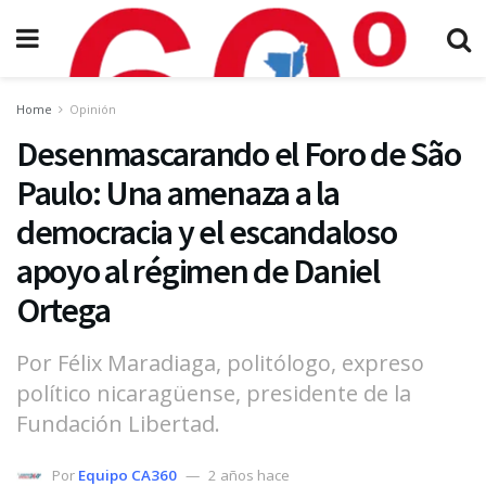
Home
Opinión
Desenmascarando el Foro de São
Paulo: Una amenaza a la
democracia y el escandaloso
apoyo al régimen de Daniel
Ortega
Por Félix Maradiaga, politólogo, expreso
político nicaragüense, presidente de la
Fundación Libertad.
Por
Equipo CA360
2 años hace