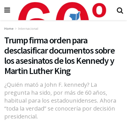
Home
Internacional
Trump firma orden para
desclasificar documentos sobre
los asesinatos de los Kennedy y
Martin Luther King
¿Quién mató a John F. kennedy? La
pregunta ha sido, por más de 60 años,
habitual para los estadounidenses. Ahora
“toda la verdad” se conocería por decisión
presidencial.