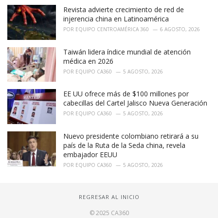
Revista advierte crecimiento de red de
injerencia china en Latinoamérica
POR
EQUIPO CENTROAMÉRICA 360
6 AGOSTO, 2026
Taiwán lidera índice mundial de atención
médica en 2026
POR
EQUIPO CA360
5 AGOSTO, 2026
EE UU ofrece más de $100 millones por
cabecillas del Cartel Jalisco Nueva Generación
POR
EQUIPO CA360
5 AGOSTO, 2026
Nuevo presidente colombiano retirará a su
país de la Ruta de la Seda china, revela
embajador EEUU
POR
EQUIPO CA360
5 AGOSTO, 2026
REGRESAR AL INICIO
© 2025 CA360