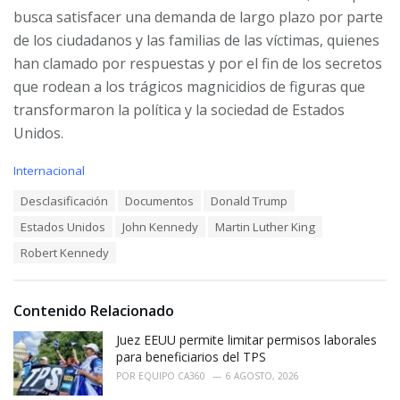
busca satisfacer una demanda de largo plazo por parte
de los ciudadanos y las familias de las víctimas, quienes
han clamado por respuestas y por el fin de los secretos
que rodean a los trágicos magnicidios de figuras que
transformaron la política y la sociedad de Estados
Unidos.
C
Internacional
a
T
Desclasificación
Documentos
Donald Trump
t
a
e
Estados Unidos
John Kennedy
Martin Luther King
g
g
s
o
Robert Kennedy
:
r
i
e
Contenido Relacionado
s
:
Juez EEUU permite limitar permisos laborales
para beneficiarios del TPS
POR
EQUIPO CA360
6 AGOSTO, 2026