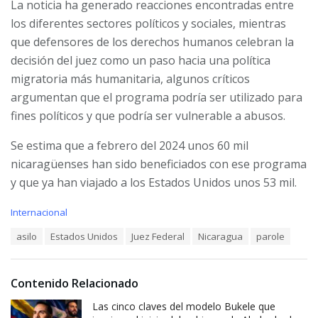
La noticia ha generado reacciones encontradas entre
los diferentes sectores políticos y sociales, mientras
que defensores de los derechos humanos celebran la
decisión del juez como un paso hacia una política
migratoria más humanitaria, algunos críticos
argumentan que el programa podría ser utilizado para
fines políticos y que podría ser vulnerable a abusos.
Se estima que a febrero del 2024 unos 60 mil
nicaragüenses han sido beneficiados con ese programa
y que ya han viajado a los Estados Unidos unos 53 mil.
C
Internacional
a
T
asilo
Estados Unidos
Juez Federal
Nicaragua
parole
t
a
e
g
g
s
o
Contenido Relacionado
:
r
i
Las cinco claves del modelo Bukele que
e