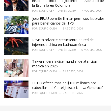
inspiran el inicio del gobierno de Abelardo de
s
la Espriella en Colombia
:
POR
EQUIPO CENTROAMÉRICA 360
7 AGOSTO, 2026
Juez EEUU permite limitar permisos laborales
para beneficiarios del TPS
POR
EQUIPO CA360
6 AGOSTO, 2026
Revista advierte crecimiento de red de
injerencia china en Latinoamérica
POR
EQUIPO CENTROAMÉRICA 360
6 AGOSTO, 2026
Taiwán lidera índice mundial de atención
médica en 2026
POR
EQUIPO CA360
5 AGOSTO, 2026
EE UU ofrece más de $100 millones por
cabecillas del Cartel Jalisco Nueva Generación
POR
EQUIPO CA360
5 AGOSTO, 2026