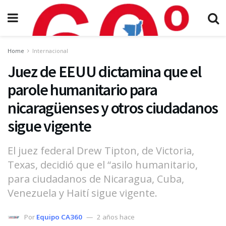
Home
Internacional
Juez de EEUU dictamina que el
parole humanitario para
nicaragüenses y otros ciudadanos
sigue vigente
El juez federal Drew Tipton, de Victoria,
Texas, decidió que el “asilo humanitario,
para ciudadanos de Nicaragua, Cuba,
Venezuela y Haití sigue vigente.
Por
Equipo CA360
2 años hace