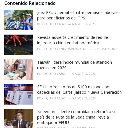
i
Contenido Relacionado
e
Juez EEUU permite limitar permisos laborales
s
:
para beneficiarios del TPS
POR
EQUIPO CA360
6 AGOSTO, 2026
Revista advierte crecimiento de red de
injerencia china en Latinoamérica
POR
EQUIPO CENTROAMÉRICA 360
6 AGOSTO, 2026
Taiwán lidera índice mundial de atención
médica en 2026
POR
EQUIPO CA360
5 AGOSTO, 2026
EE UU ofrece más de $100 millones por
cabecillas del Cartel Jalisco Nueva Generación
POR
EQUIPO CA360
5 AGOSTO, 2026
Nuevo presidente colombiano retirará a su
país de la Ruta de la Seda china, revela
embajador EEUU