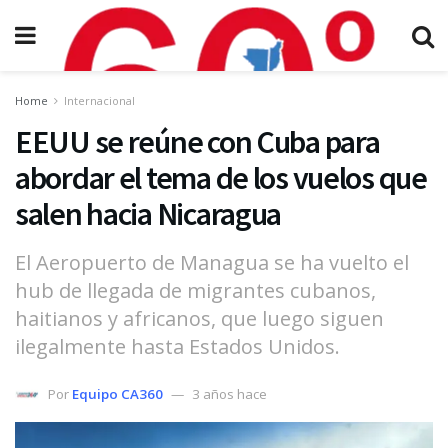
Home
Internacional
EEUU se reúne con Cuba para
abordar el tema de los vuelos que
salen hacia Nicaragua
El Aeropuerto de Managua se ha vuelto el
hub de llegada de migrantes cubanos,
haitianos y africanos, que luego siguen
ilegalmente hasta Estados Unidos.
Por
Equipo CA360
3 años hace