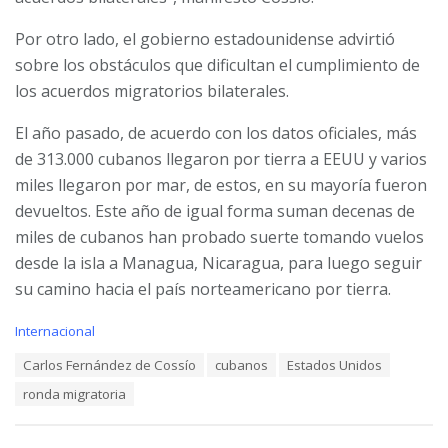
Por otro lado, el gobierno estadounidense advirtió
sobre los obstáculos que dificultan el cumplimiento de
los acuerdos migratorios bilaterales.
El año pasado, de acuerdo con los datos oficiales, más
de 313.000 cubanos llegaron por tierra a EEUU y varios
miles llegaron por mar, de estos, en su mayoría fueron
devueltos. Este año de igual forma suman decenas de
miles de cubanos han probado suerte tomando vuelos
desde la isla a Managua, Nicaragua, para luego seguir
su camino hacia el país norteamericano por tierra.
C
Internacional
a
T
Carlos Fernández de Cossío
cubanos
Estados Unidos
t
a
e
ronda migratoria
g
g
s
o
:
r