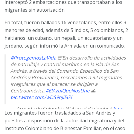
interceptó 2 embarcaciones que transportaban a los
migrantes sin autorización.
En total, fueron hallados 16 venezolanos, entre ellos 3
menores de edad, además de 5 indios, 5 colombianos, 2
haitianos, un cubano, un nepalí, un ecuatoriano y un
jordano, según informó la Armada en un comunicado.
#ProtegemosLaVida
🚨En desarrollo de actividades
de patrullaje y control marítimo en la isla de San
Andrés, a través del Comando Específico de San
Andrés y Providencia, rescatamos a 32 migrantes
irregulares que al parecer se dirigían a
Centroamérica.
#ElAzulQueNosUne
🌊
pic.twitter.com/wDS9nJIE6X
— Armada de Colombia (@ArmadaColombia)
June
Los migrantes fueron trasladados a San Andrés y
14, 2024
puestos a disposición de la autoridad migratoria y del
Instituto Colombiano de Bienestar Familiar, en el caso