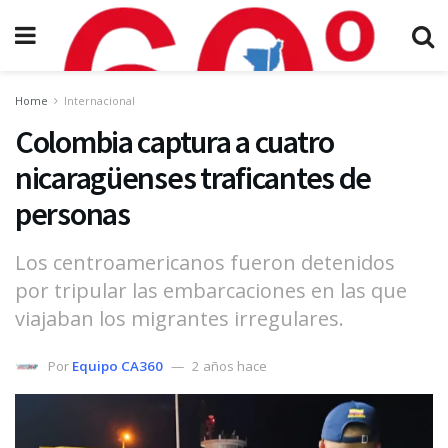
Home
Internacional
Colombia captura a cuatro
nicaragüenses traficantes de
personas
Los centroamericanos fueron detenidos
por tripular las embarcaciones en las que
viajaban los migrantes irregulares.
Por
Equipo CA360
2 años hace