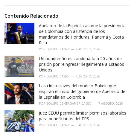
s
o
:
r
i
Contenido Relacionado
e
Abelardo de la Espriella asume la presidencia
s
:
de Colombia con asistencia de los
mandatarios de Honduras, Panamá y Costa
Rica
POR
EQUIPO CA360
7 AGOSTO, 2026
Un hondureño es condenado a 20 años de
prisión por reingresar ilegalmente a Estados
Unidos
POR
EQUIPO CA360
7 AGOSTO, 2026
Las cinco claves del modelo Bukele que
inspiran el inicio del gobierno de Abelardo de
la Espriella en Colombia
POR
EQUIPO CENTROAMÉRICA 360
7 AGOSTO, 2026
Juez EEUU permite limitar permisos laborales
para beneficiarios del TPS
POR
EQUIPO CA360
6 AGOSTO, 2026