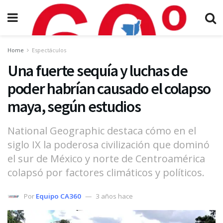
Home
Espectáculos
Una fuerte sequía y luchas de
poder habrían causado el colapso
maya, según estudios
National Geographic destaca cómo en el
siglo IX la poderosa civilización que dominó
el sur de México y norte de Centroamérica
colapsó por factores climáticos y políticos.
Por
Equipo CA360
3 años hace