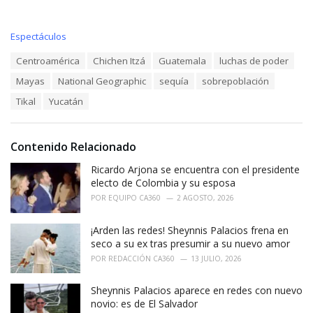
C
Espectáculos
a
T
Centroamérica
Chichen Itzá
Guatemala
luchas de poder
t
a
e
Mayas
National Geographic
sequía
sobrepoblación
g
g
s
o
Tikal
Yucatán
:
r
i
e
Contenido Relacionado
s
:
Ricardo Arjona se encuentra con el presidente
electo de Colombia y su esposa
POR
EQUIPO CA360
2 AGOSTO, 2026
¡Arden las redes! Sheynnis Palacios frena en
seco a su ex tras presumir a su nuevo amor
POR
REDACCIÓN CA360
13 JULIO, 2026
Sheynnis Palacios aparece en redes con nuevo
novio: es de El Salvador