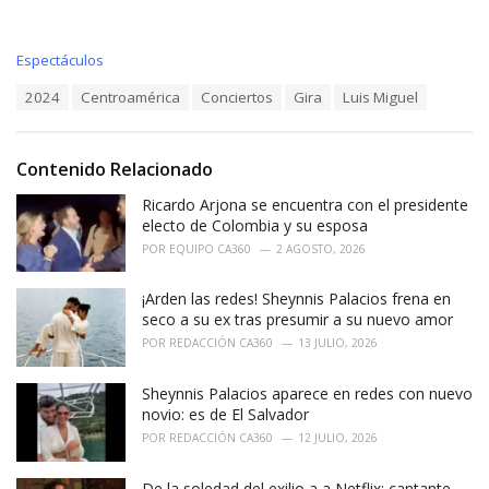
C
Espectáculos
a
T
2024
Centroamérica
Conciertos
Gira
Luis Miguel
t
a
e
g
g
s
o
Contenido Relacionado
:
r
i
Ricardo Arjona se encuentra con el presidente
e
electo de Colombia y su esposa
s
POR
EQUIPO CA360
2 AGOSTO, 2026
:
¡Arden las redes! Sheynnis Palacios frena en
seco a su ex tras presumir a su nuevo amor
POR
REDACCIÓN CA360
13 JULIO, 2026
Sheynnis Palacios aparece en redes con nuevo
novio: es de El Salvador
POR
REDACCIÓN CA360
12 JULIO, 2026
De la soledad del exilio a a Netflix: cantante