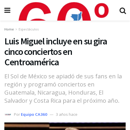
Home
Espectáculos
Luis Miguel incluye en su gira
cinco conciertos en
Centroamérica
El Sol de México se apiadó de sus fans en la
región y programó conciertos en
Guatemala, Nicaragua, Honduras, El
Salvador y Costa Rica para el próximo año.
Por
Equipo CA360
3 años hace