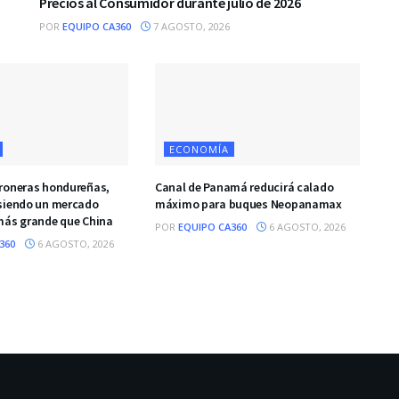
Precios al Consumidor durante julio de 2026
POR
EQUIPO CA360
7 AGOSTO, 2026
ECONOMÍA
roneras hondureñas,
Canal de Panamá reducirá calado
siendo un mercado
máximo para buques Neopanamax
más grande que China
POR
EQUIPO CA360
6 AGOSTO, 2026
360
6 AGOSTO, 2026