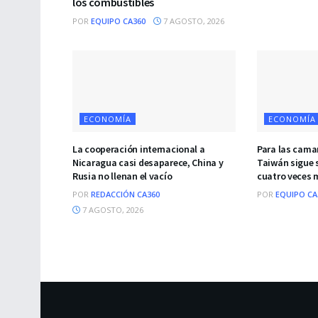
los combustibles
POR
EQUIPO CA360
7 AGOSTO, 2026
ECONOMÍA
ECONOMÍA
La cooperación internacional a
Para las cama
Nicaragua casi desaparece, China y
Taiwán sigue 
Rusia no llenan el vacío
cuatro veces 
POR
REDACCIÓN CA360
POR
EQUIPO CA
7 AGOSTO, 2026