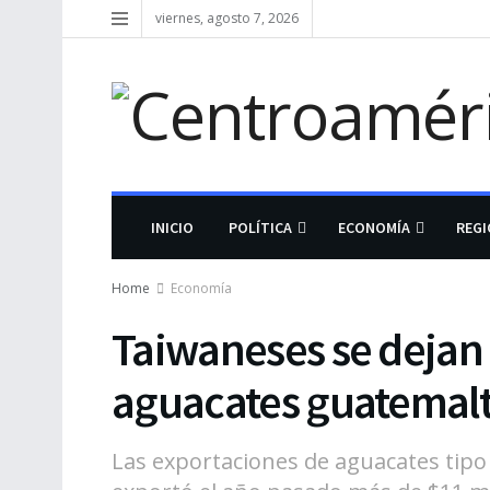
viernes, agosto 7, 2026
INICIO
POLÍTICA
ECONOMÍA
REG
Home
Economía
Taiwaneses se dejan 
aguacates guatemal
Las exportaciones de aguacates tipo 