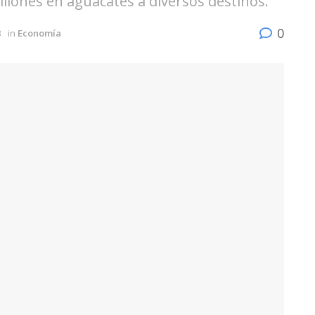
llones en aguacates a diversos destinos.
0
3
in
Economía