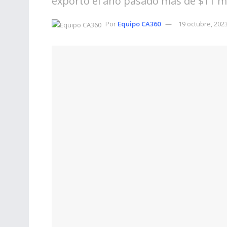
exportó el año pasado más de $11 mi
Por
Equipo CA360
19 octubre, 202