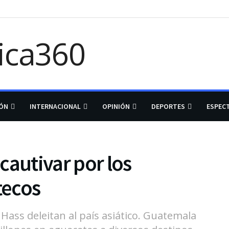
IÓN
INTERNACIONAL
OPINIÓN
DEPORTES
ESPEC
cautivar por los
tecos
Hass deleitan al país asiático. Guatemala