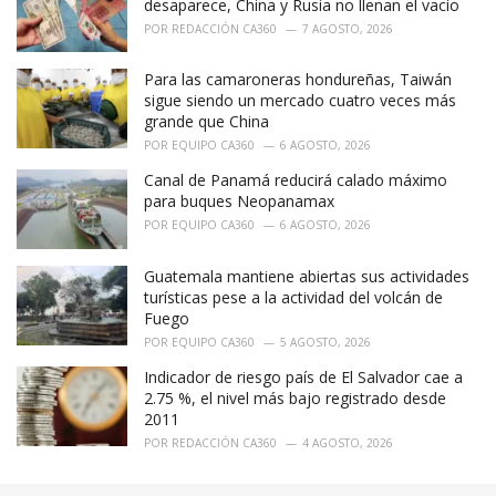
desaparece, China y Rusia no llenan el vacío
POR
REDACCIÓN CA360
7 AGOSTO, 2026
Para las camaroneras hondureñas, Taiwán
sigue siendo un mercado cuatro veces más
grande que China
POR
EQUIPO CA360
6 AGOSTO, 2026
Canal de Panamá reducirá calado máximo
para buques Neopanamax
POR
EQUIPO CA360
6 AGOSTO, 2026
Guatemala mantiene abiertas sus actividades
turísticas pese a la actividad del volcán de
Fuego
POR
EQUIPO CA360
5 AGOSTO, 2026
Indicador de riesgo país de El Salvador cae a
2.75 %, el nivel más bajo registrado desde
2011
POR
REDACCIÓN CA360
4 AGOSTO, 2026