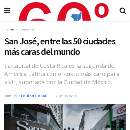
Home
Economía
San José, entre las 50 ciudades
más caras del mundo
La capital de Costa Rica es la segunda de
América Latina con el costo más caro para
vivir, superada por la Ciudad de México.
Por
Equipo CA360
2 años hace