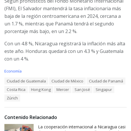
Según pronósticos del Fondo Monetario Internacional
(FMI), El Salvador mantendrá la tasa inflacionaria más
baja de la región centroamericana en 2024, cercana a
un 1.7 %, mientras que Panamá tendrá el segundo
porcentaje más bajo, en un 2.2 %.
Con un 4.8 %, Nicaragua registrará la inflación más alta
este año. Honduras quedará con un 4.3 % y Guatemala
con un 4 %.
C
Economía
a
T
Ciudad de Guatemala
Ciudad de México
Ciudad de Panamá
t
a
e
Costa Rica
Hong Kong
Mercer
San José
Singapur
g
g
s
o
Zúrich
:
r
i
e
Contenido Relacionado
s
:
La cooperación internacional a Nicaragua casi