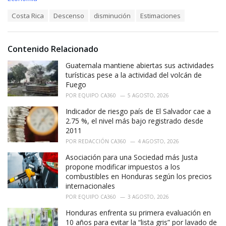
a
T
Costa Rica
Descenso
disminución
Estimaciones
t
a
e
g
g
s
o
Contenido Relacionado
:
r
i
Guatemala mantiene abiertas sus actividades
e
turísticas pese a la actividad del volcán de
s
Fuego
:
POR
EQUIPO CA360
5 AGOSTO, 2026
Indicador de riesgo país de El Salvador cae a
2.75 %, el nivel más bajo registrado desde
2011
POR
REDACCIÓN CA360
4 AGOSTO, 2026
Asociación para una Sociedad más Justa
propone modificar impuestos a los
combustibles en Honduras según los precios
internacionales
POR
EQUIPO CA360
3 AGOSTO, 2026
Honduras enfrenta su primera evaluación en
10 años para evitar la “lista gris” por lavado de