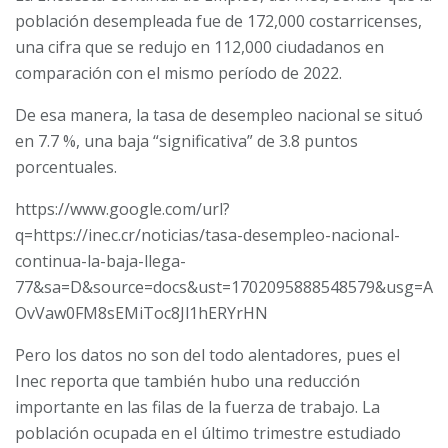
población desempleada fue de 172,000 costarricenses,
una cifra que se redujo en 112,000 ciudadanos en
comparación con el mismo período de 2022.
De esa manera, la tasa de desempleo nacional se situó
en 7.7 %, una baja “significativa” de 3.8 puntos
porcentuales.
https://www.google.com/url?
q=https://inec.cr/noticias/tasa-desempleo-nacional-
continua-la-baja-llega-
77&sa=D&source=docs&ust=1702095888548579&usg=A
OvVaw0FM8sEMiToc8Jl1hERYrHN
Pero los datos no son del todo alentadores, pues el
Inec reporta que también hubo una reducción
importante en las filas de la fuerza de trabajo. La
población ocupada en el último trimestre estudiado