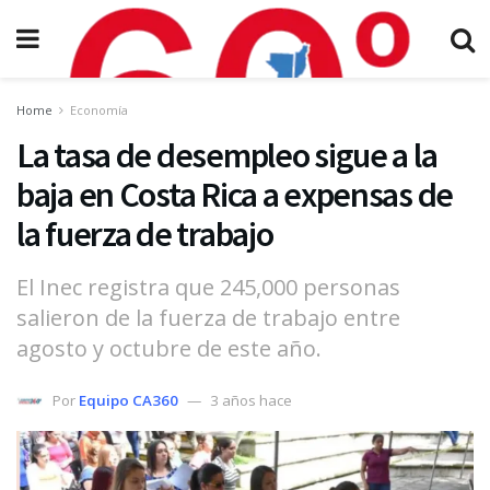
Home
Economía
La tasa de desempleo sigue a la
baja en Costa Rica a expensas de
la fuerza de trabajo
El Inec registra que 245,000 personas
salieron de la fuerza de trabajo entre
agosto y octubre de este año.
Por
Equipo CA360
3 años hace