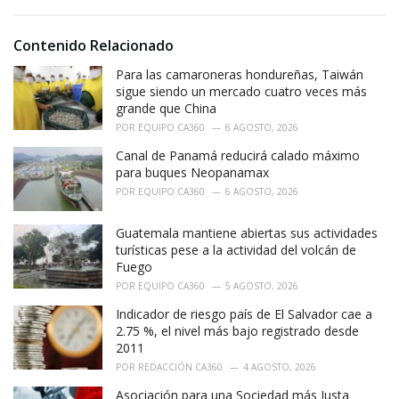
s
o
:
r
i
Contenido Relacionado
e
Para las camaroneras hondureñas, Taiwán
s
:
sigue siendo un mercado cuatro veces más
grande que China
POR
EQUIPO CA360
6 AGOSTO, 2026
Canal de Panamá reducirá calado máximo
para buques Neopanamax
POR
EQUIPO CA360
6 AGOSTO, 2026
Guatemala mantiene abiertas sus actividades
turísticas pese a la actividad del volcán de
Fuego
POR
EQUIPO CA360
5 AGOSTO, 2026
Indicador de riesgo país de El Salvador cae a
2.75 %, el nivel más bajo registrado desde
2011
POR
REDACCIÓN CA360
4 AGOSTO, 2026
Asociación para una Sociedad más Justa