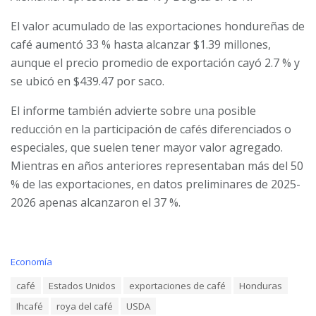
El valor acumulado de las exportaciones hondureñas de
café aumentó 33 % hasta alcanzar $1.39 millones,
aunque el precio promedio de exportación cayó 2.7 % y
se ubicó en $439.47 por saco.
El informe también advierte sobre una posible
reducción en la participación de cafés diferenciados o
especiales, que suelen tener mayor valor agregado.
Mientras en años anteriores representaban más del 50
% de las exportaciones, en datos preliminares de 2025-
2026 apenas alcanzaron el 37 %.
C
Economía
a
T
café
Estados Unidos
exportaciones de café
Honduras
t
a
e
Ihcafé
roya del café
USDA
g
g