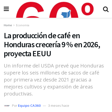
Home
Economía
La producción de café en
Honduras crecería 9 % en 2026,
proyecta EEUU
Un informe del USDA prevé que Honduras
supere los seis millones de sacos de café
por primera vez desde 2021 gracias a
mejores cultivos y expansión de áreas
productivas.
Por
Equipo CA360
3 meses hace