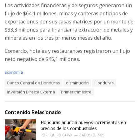
Las actividades financieras y de seguros generaron un
flujo de $64,1 millones, minas y canteras anticipos de
exportaciones por sus casas matrices por un monto de
$33,3 millones para financiar la extracción de metales y
minerales en los tres primeros meses del año.
Comercio, hoteles y restaurantes registraron un flujo
neto negativo de $45,1 millones.
C
Economía
a
T
Banco Central de Honduras
disminución
Honduras
t
a
e
Inversión Directa Externa
Primer trimestre
g
g
s
o
:
r
i
Contenido Relacionado
e
Honduras anuncia nuevos incrementos en
s
:
precios de los combustibles
POR
EQUIPO CA360
7 AGOSTO, 2026