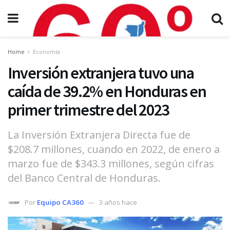
Home
Economía
Inversión extranjera tuvo una
caída de 39.2% en Honduras en
primer trimestre del 2023
La Inversión Extranjera Directa fue de
$208.7 millones, cuando en 2022, de enero a
marzo fue de $343.3 millones, según cifras
del Banco Central de Honduras.
Por
Equipo CA360
3 años hace