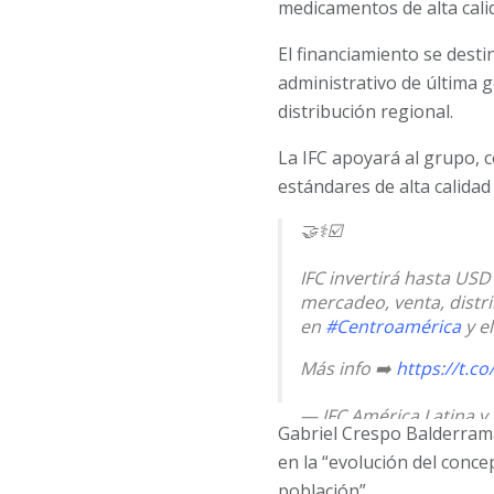
medicamentos de alta cali
El financiamiento se dest
administrativo de última 
distribución regional.
La IFC apoyará al grupo, 
estándares de alta calidad
🤝⚕️☑️
IFC invertirá hasta US
mercadeo, venta, distri
en
#Centroamérica
y e
Más info ➡️
https://t.
— IFC América Latina y 
Gabriel Crespo Balderrama
en la “evolución del concep
población”.