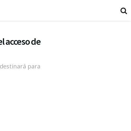
l acceso de
 destinará para