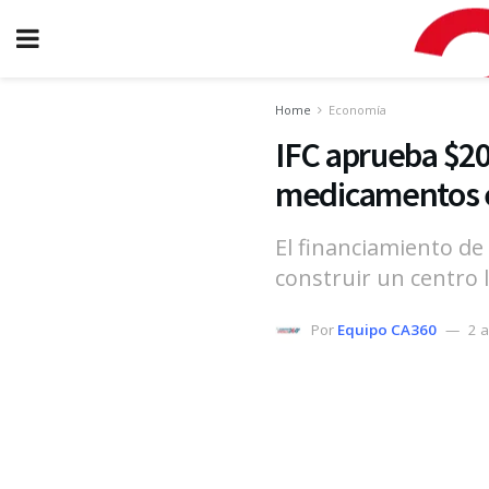
Home
Economía
IFC aprueba $20
medicamentos 
El financiamiento de 
construir un centro l
Por
Equipo CA360
2 