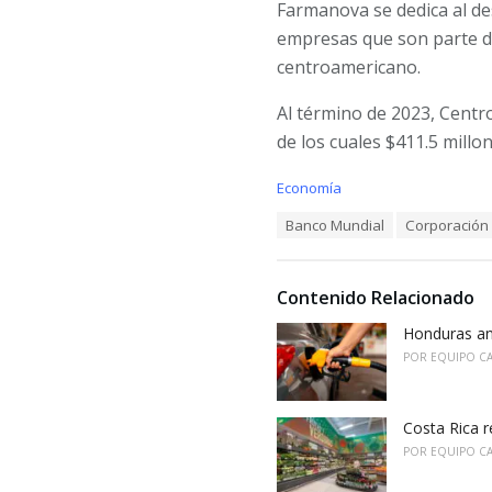
Farmanova se dedica al des
empresas que son parte d
centroamericano.
Al término de 2023, Centr
de los cuales $411.5 millo
C
Economía
a
T
Banco Mundial
Corporación 
t
a
e
g
g
s
o
Contenido Relacionado
:
r
i
Honduras an
e
POR
EQUIPO C
s
:
Costa Rica r
POR
EQUIPO C