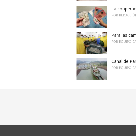
La cooperaci
POR
REDACCIÓ
Para las ca
POR
EQUIPO C
Canal de P
POR
EQUIPO C