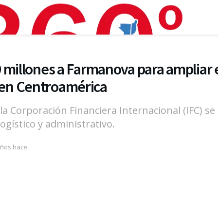
 millones a Farmanova para ampliar e
en Centroamérica
la Corporación Financiera Internacional (IFC) se
ogístico y administrativo.
años hace