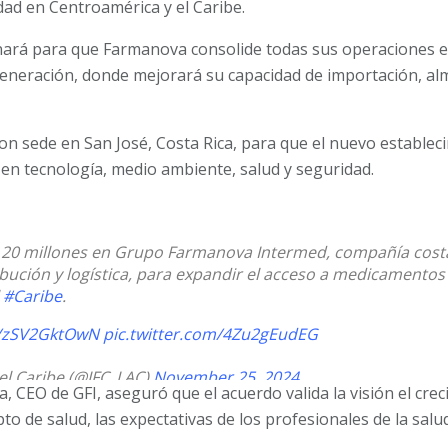
dad en Centroamérica y el Caribe.
inará para que Farmanova consolide todas sus operaciones en
generación, donde mejorará su capacidad de importación, a
con sede en San José, Costa Rica, para que el nuevo establec
 en tecnología, medio ambiente, salud y seguridad.
D 20 millones en Grupo Farmanova Intermed, compañía costa
bución y logística, para expandir el acceso a medicamentos 
l
#Caribe
.
co/zSV2GktOwN
pic.twitter.com/4Zu2gEudEG
el Caribe (@IFC_LAC)
November 25, 2024
, CEO de GFI, aseguró que el acuerdo valida la visión el cr
to de salud, las expectativas de los profesionales de la salu