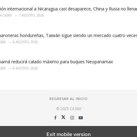
ón internacional a Nicaragua casi desaparece, China y Rusia no llena
N CA360
7 AGOSTO, 2026
maroneras hondureñas, Taiwán sigue siendo un mercado cuatro vece
A360
6 AGOSTO, 2026
anamá reducirá calado máximo para buques Neopanamax
A360
6 AGOSTO, 2026
REGRESAR AL INICIO
© 2025 CA360
Exit mobile version