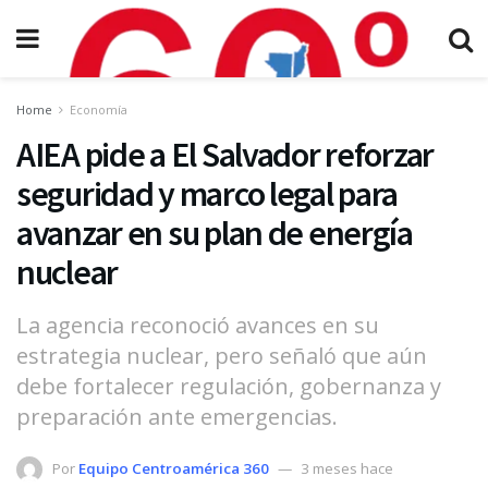
Home
Economía
AIEA pide a El Salvador reforzar
seguridad y marco legal para
avanzar en su plan de energía
nuclear
La agencia reconoció avances en su
estrategia nuclear, pero señaló que aún
debe fortalecer regulación, gobernanza y
preparación ante emergencias.
Por
Equipo Centroamérica 360
3 meses hace