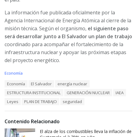
La información fue publicada oficialmente por la
Agencia Internacional de Energía Atómica al cierre de la
misión técnica. Según el organismo,
el siguiente paso
será desarrollar junto a El Salvador un plan de trabajo
coordinado para acompañar el fortalecimiento de la
infraestructura nuclear y apoyar las próximas etapas
del proyecto energético.
C
Economía
a
T
Economía
El Salvador
energía nuclear
t
a
e
ESTRUCTURA INSTITUCIONAL
GENERACIÓN NUCLEAR
IAEA
g
g
s
o
Leyes
PLAN DE TRABAJO
seguridad
:
r
i
e
Contenido Relacionado
s
:
El alza de los combustibles lleva la inflación de