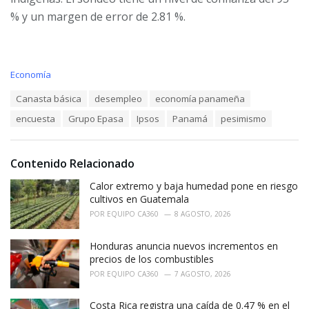
% y un margen de error de 2.81 %.
C
Economía
a
T
Canasta básica
desempleo
economía panameña
t
a
e
encuesta
Grupo Epasa
Ipsos
Panamá
pesimismo
g
g
s
o
:
r
i
Contenido Relacionado
e
Calor extremo y baja humedad pone en riesgo
s
:
cultivos en Guatemala
POR
EQUIPO CA360
8 AGOSTO, 2026
Honduras anuncia nuevos incrementos en
precios de los combustibles
POR
EQUIPO CA360
7 AGOSTO, 2026
Costa Rica registra una caída de 0.47 % en el