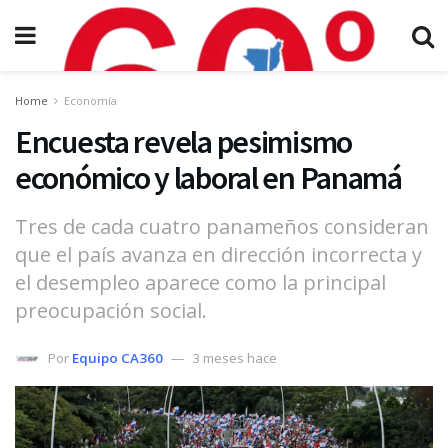
Home
Economía
Encuesta revela pesimismo
económico y laboral en Panamá
Tres de cada cuatro panameños consideran
que el país avanza en dirección incorrecta y
el desempleo aparece como la principal
preocupación social.
Por
Equipo CA360
3 meses hace