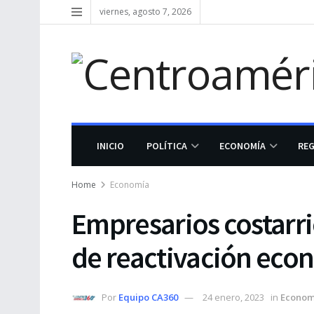
viernes, agosto 7, 2026
INICIO
POLÍTICA
ECONOMÍA
RE
Home
Economía
Empresarios costarr
de reactivación ec
Por
Equipo CA360
24 enero, 2023
in
Econom