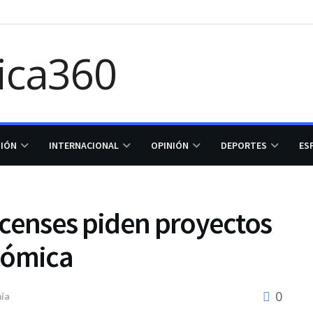
GIÓN
INTERNACIONAL
OPINIÓN
DEPORTES
ES
icenses piden proyectos
onómica
0
ía