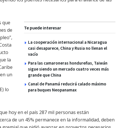
s que
Te puede interesar
nes de
pleo”,
La cooperación internacional a Nicaragua
 Costa
casi desaparece, China y Rusia no llenan el
ucto
vacío
que la
Para las camaroneras hondureñas, Taiwán
Caribe
sigue siendo un mercado cuatro veces más
 en un
grande que China
Canal de Panamá reducirá calado máximo
) lo
para buques Neopanamax
que hoy en el país 287 mil personas están
y cerca de un 45% permanece en la informalidad, deben
la gremial que pidió avanzar en proyectos necesarios