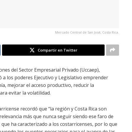
Mercado Central de San José, Costa Rica.
Compartir en Twitter
ones del Sector Empresarial Privado (Uccaep),
ió a los poderes Ejecutivo y Legislativo emprender
a, mejorar el acceso productivo, reducir la
ra evitar la volatilidad.
rricense recordó que “la región y Costa Rica son
 relevancia más que nunca seguir siendo ese faro de
d que ha caracterizado a los costarricenses, por lo que
uyendo los puentes necesarios para el avance de las