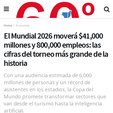
Home
Economía
El Mundial 2026 moverá $41,000
millones y 800,000 empleos: las
cifras del torneo más grande de la
historia
Con una audiencia estimada de 6,000
millones de personas y un récord de
asistentes en los estadios, la Copa del
Mundo promete transformar sectores que
van desde el turismo hasta la inteligencia
artificial.