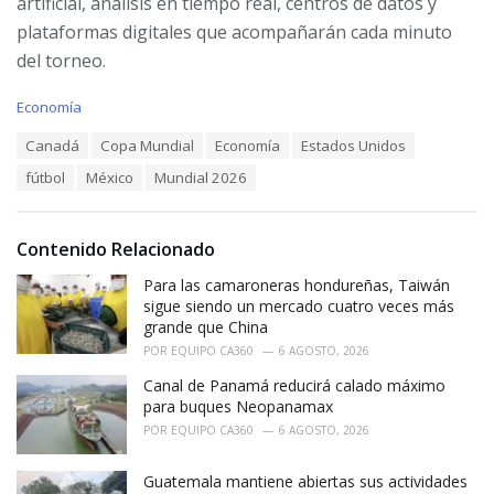
artificial, análisis en tiempo real, centros de datos y
plataformas digitales que acompañarán cada minuto
del torneo.
C
Economía
a
T
Canadá
Copa Mundial
Economía
Estados Unidos
t
a
e
fútbol
México
Mundial 2026
g
g
s
o
:
r
i
Contenido Relacionado
e
Para las camaroneras hondureñas, Taiwán
s
:
sigue siendo un mercado cuatro veces más
grande que China
POR
EQUIPO CA360
6 AGOSTO, 2026
Canal de Panamá reducirá calado máximo
para buques Neopanamax
POR
EQUIPO CA360
6 AGOSTO, 2026
Guatemala mantiene abiertas sus actividades