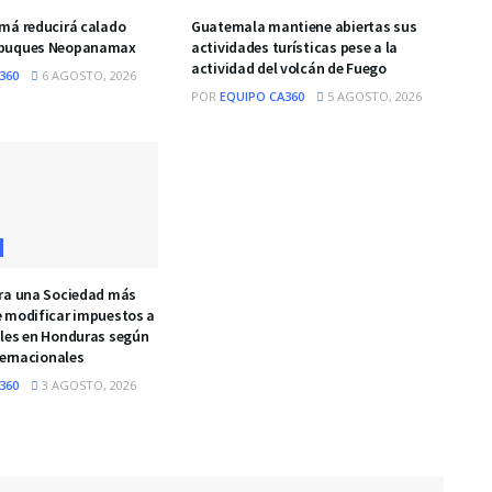
má reducirá calado
Guatemala mantiene abiertas sus
 buques Neopanamax
actividades turísticas pese a la
actividad del volcán de Fuego
360
6 AGOSTO, 2026
POR
EQUIPO CA360
5 AGOSTO, 2026
ra una Sociedad más
 modificar impuestos a
les en Honduras según
ternacionales
360
3 AGOSTO, 2026