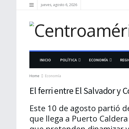
jueves, agosto 6, 2026
INICIO
POLÍTICA
ECONOMÍA
REG
Home
Economía
El ferri entre El Salvador y 
Este 10 de agosto partió d
que llega a Puerto Caldera 
que pretenden dinamizar y 