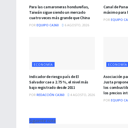
Para las camaroneras hondureñas,
Canal de Pana
Taiwán sigue siendo un mercado
máximo para
cuatro veces más grande que China
POR
EQUIPO CA
POR
EQUIPO CA360
6 AGOSTO, 2026
ECONOMÍA
ECONOMÍA
Indicador de riesgo país de El
Asociación pa
Salvador cae a 2.75 %, el nivel más
Justa propone
bajo registrado desde 2011
los combustib
los precios in
POR
REDACCIÓN CA360
4 AGOSTO, 2026
POR
EQUIPO CA
Siguiente nota