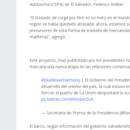
Autónoma (CEPA) de El Salvador, Federico Anliker.
“El traslado de carga por ferri es un éxito en el mundo
región se había quedado atrasada; ahora, estamos s
precursores de esta forma de traslado de mercancías
marítima)”, agregó.
Este proyecto, muy publicitado por los presidentes N
marcaría una nueva etapa en las relaciones comercial
#BlueWaveHarmony
| El Gobierno del Preside
desarrollo del oriente del país, la cual estuvo
ferri en el puerto de La Unión despuntará la ec
pic.twitter.com/W0oiJvoDzA
— Secretaría de Prensa de la Presidencia (@S
El barco, según información del gobierno salvadoreño