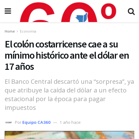
Home
Economía
El colón costarricense cae a su
mínimo histórico ante el dólar en
17 años
El Banco Central descartó una “sorpresa”, ya
que atribuye la caída del dólar a un efecto
estacional por la época para pagar
impuestos
Por
Equipo CA360
1 año hace