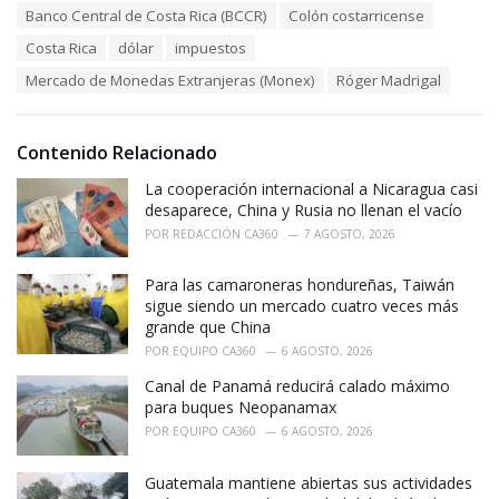
T
Banco Central de Costa Rica (BCCR)
Colón costarricense
t
a
e
Costa Rica
dólar
impuestos
g
g
s
o
Mercado de Monedas Extranjeras (Monex)
Róger Madrigal
:
r
i
e
Contenido Relacionado
s
:
La cooperación internacional a Nicaragua casi
desaparece, China y Rusia no llenan el vacío
POR
REDACCIÓN CA360
7 AGOSTO, 2026
Para las camaroneras hondureñas, Taiwán
sigue siendo un mercado cuatro veces más
grande que China
POR
EQUIPO CA360
6 AGOSTO, 2026
Canal de Panamá reducirá calado máximo
para buques Neopanamax
POR
EQUIPO CA360
6 AGOSTO, 2026
Guatemala mantiene abiertas sus actividades