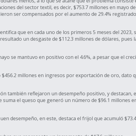
s de dólares menos, a lo que se atañe que el problema consis
iones del sector textil, es decir, $753.7 millones en mayo d
udieron ser compensados por el aumento de 29.4% registrado 
 identifica que en cada uno de los primeros 5 meses del 202
resultado un desgaste de $112.3 millones de dólares, pues l
yo se mantuvo en positivo con el 4.6%, a pesar que el crec
456.2 millones en ingresos por exportación de oro, dato que
ón también reflejaron un desempeño positivo, y destacan, e
se suma el queso que generó un número de $96.1 millones en
en desempeño, en este, destaca el frijol que acumuló $73.4 