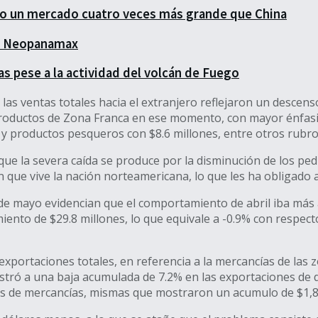
do un mercado cuatro veces más grande que China
es Neopanamax
s pese a la actividad del volcán de Fuego
as ventas totales hacia el extranjero reflejaron un descens
ductos de Zona Franca en ese momento, con mayor énfasis en
 y productos pesqueros con $8.6 millones, entre otros rubr
icó que la severa caída se produce por la disminución de los 
ión que vive la nación norteamericana, lo que les ha obligad
de mayo evidencian que el comportamiento de abril iba más a
nto de $29.8 millones, lo que equivale a -0.9% con respecto
xportaciones totales, en referencia a la mercancías de las z
stró a una baja acumulada de 7.2% en las exportaciones de d
es de mercancías, mismas que mostraron un acumulo de $1,87