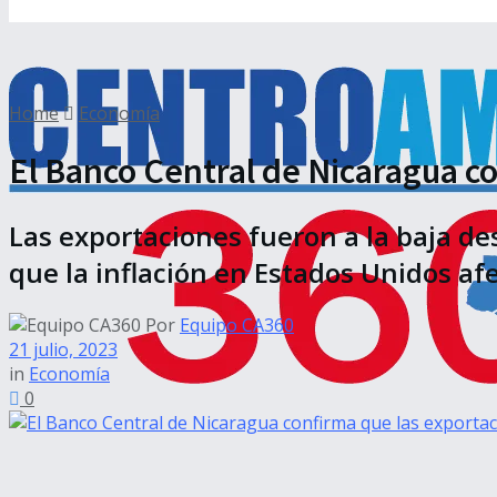
Home
Economía
El Banco Central de Nicaragua c
Las exportaciones fueron a la baja des
que la inflación en Estados Unidos af
Por
Equipo CA360
21 julio, 2023
in
Economía
0