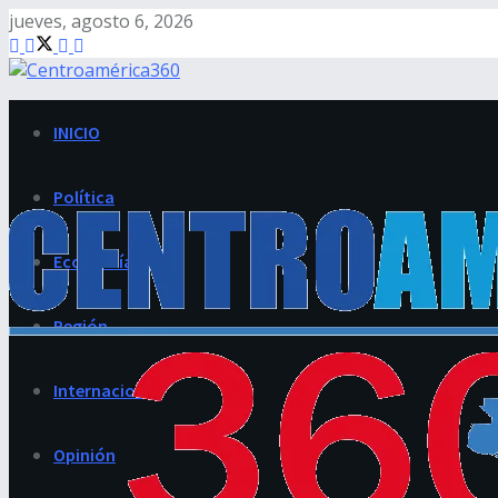
jueves, agosto 6, 2026
INICIO
Política
Economía
Región
Internacional
Opinión