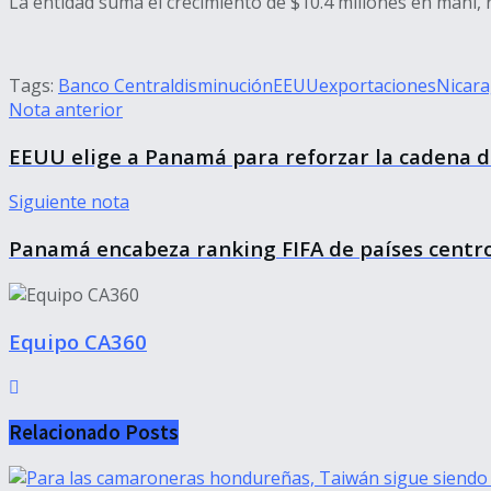
La entidad suma el crecimiento de $10.4 millones en maní,
Tags:
Banco Central
disminución
EEUU
exportaciones
Nicar
Nota anterior
EEUU elige a Panamá para reforzar la cadena 
Siguiente nota
Panamá encabeza ranking FIFA de países cent
Equipo CA360
Relacionado
Posts