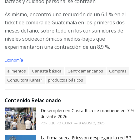
lácteos y cuidado personal se contraen.
Asimismo, encontró una reducción de un 6.1 % en el
ticket de compra de Guatemala en los primeros dos
meses del año, sobre todo en los consumidores de
niveles socioeconómicos medios-bajos que
experimentaron una contracción de un 8.9 %.
C
Economía
a
T
alimentos
Canasta básica
Centroamericanos
Compras
t
a
e
Consultora Kantar
productos básicos
g
g
s
o
:
r
i
Contenido Relacionado
e
Desempleo en Costa Rica se mantiene en 7 %
s
:
durante 2026
POR
EQUIPO CA360
9 AGOSTO, 2026
La firma sueca Ericsson desplegará la red 5G