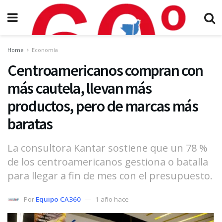
Home
Economía
Centroamericanos compran con
más cautela, llevan más
productos, pero de marcas más
baratas
La consultora Kantar sostiene que un 78 %
de los centroamericanos gestiona o batalla
para llegar a fin de mes con el presupuesto.
Por
Equipo CA360
1 año hace