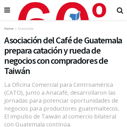
Home
Economía
Asociación del Café de Guatemala
prepara catación y rueda de
negocios con compradores de
Taiwán
La Oficina Comercial para Centroamérica
(CATO), junto a Anacafé, desarrollaron las
jornadas para potenciar oportunidades de
negocios para productores guatemaltecos.
El impulso de Taiwán al comercio bilateral
con Guatemala continúa.