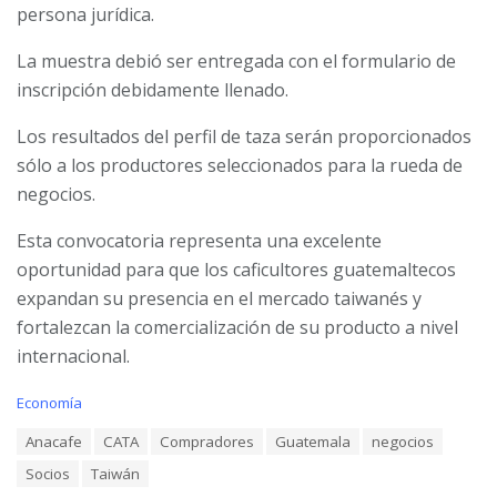
persona jurídica.
La muestra debió ser entregada con el formulario de
inscripción debidamente llenado.
Los resultados del perfil de taza serán proporcionados
sólo a los productores seleccionados para la rueda de
negocios.
Esta convocatoria representa una excelente
oportunidad para que los caficultores guatemaltecos
expandan su presencia en el mercado taiwanés y
fortalezcan la comercialización de su producto a nivel
internacional.
C
Economía
a
T
Anacafe
CATA
Compradores
Guatemala
negocios
t
a
e
Socios
Taiwán
g
g
s