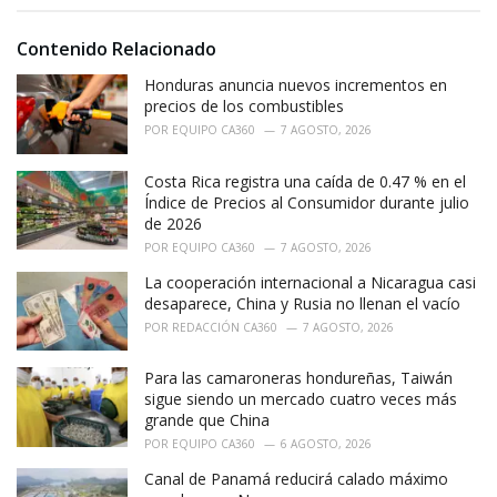
o
:
r
i
Contenido Relacionado
e
Honduras anuncia nuevos incrementos en
s
:
precios de los combustibles
POR
EQUIPO CA360
7 AGOSTO, 2026
Costa Rica registra una caída de 0.47 % en el
Índice de Precios al Consumidor durante julio
de 2026
POR
EQUIPO CA360
7 AGOSTO, 2026
La cooperación internacional a Nicaragua casi
desaparece, China y Rusia no llenan el vacío
POR
REDACCIÓN CA360
7 AGOSTO, 2026
Para las camaroneras hondureñas, Taiwán
sigue siendo un mercado cuatro veces más
grande que China
POR
EQUIPO CA360
6 AGOSTO, 2026
Canal de Panamá reducirá calado máximo