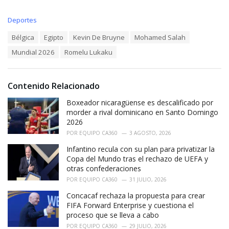
C
Deportes
a
T
Bélgica
Egipto
Kevin De Bruyne
Mohamed Salah
t
a
e
Mundial 2026
Romelu Lukaku
g
g
s
o
:
r
i
Contenido Relacionado
e
Boxeador nicaragüense es descalificado por
s
:
morder a rival dominicano en Santo Domingo
2026
POR
EQUIPO CA360
3 AGOSTO, 2026
Infantino recula con su plan para privatizar la
Copa del Mundo tras el rechazo de UEFA y
otras confederaciones
POR
EQUIPO CA360
31 JULIO, 2026
Concacaf rechaza la propuesta para crear
FIFA Forward Enterprise y cuestiona el
proceso que se lleva a cabo
POR
EQUIPO CA360
29 JULIO, 2026