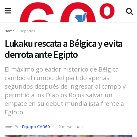
Home
Deportes
Lukaku rescata a Bélgica y evita
derrota ante Egipto
El máximo goleador histórico de Bélgica
cambió el rumbo del partido apenas
segundos después de ingresar al campo y
permitió a los Diablos Rojos salvar un
empate en su debut mundialista frente a
Egipto.
Por
Equipo CA360
2 meses hace