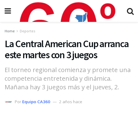
Home
Deportes
La Central American Cup arranca
este martes con 3 juegos
El torneo regional comienza y promete una
competencia entretenida y dinámica.
Mañana hay 3 juegos más y el jueves, 2.
Por
Equipo CA360
2 años hace