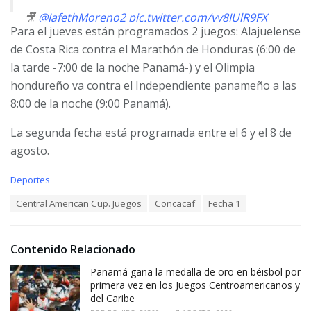
🎥
@JafethMoreno2
pic.twitter.com/vv8IUlR9FX
Para el jueves están programados 2 juegos: Alajuelense
— Oscar Funes (@chacofunesjr)
July 30, 2024
de Costa Rica contra el Marathón de Honduras (6:00 de
la tarde -7:00 de la noche Panamá-) y el Olimpia
hondureño va contra el Independiente panameño a las
8:00 de la noche (9:00 Panamá).
La segunda fecha está programada entre el 6 y el 8 de
agosto.
C
Deportes
a
T
Central American Cup. Juegos
Concacaf
Fecha 1
t
a
e
g
g
s
o
Contenido Relacionado
:
r
i
Panamá gana la medalla de oro en béisbol por
e
primera vez en los Juegos Centroamericanos y
s
del Caribe
: