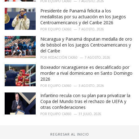
POR
EQUIPO CA360
7 AGOSTO, 2026
Presidente de Panamá felicita a los
medallistas por su actuación en los Juegos
Centroamericanos y del Caribe 2026
POR
EQUIPO CA360
7 AGOSTO, 2026
Nicaragua y Panamá disputan medalla de oro
de béisbol en los Juegos Centroamericanos y
del Caribe
POR
REDACCIÓN CA360
7 AGOSTO, 2026
Boxeador nicaragüense es descalificado por
morder a rival dominicano en Santo Domingo
2026
POR
EQUIPO CA360
3 AGOSTO, 2026
Infantino recula con su plan para privatizar la
Copa del Mundo tras el rechazo de UEFA y
otras confederaciones
POR
EQUIPO CA360
31 JULIO, 2026
REGRESAR AL INICIO