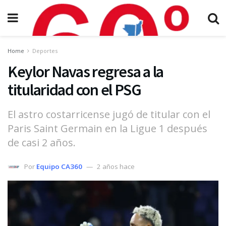
Home
Deportes
Keylor Navas regresa a la
titularidad con el PSG
El astro costarricense jugó de titular con el
Paris Saint Germain en la Ligue 1 después
de casi 2 años.
Por
Equipo CA360
2 años hace