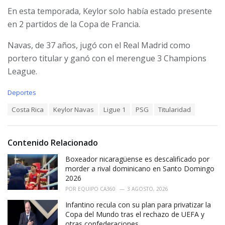
En esta temporada, Keylor solo había estado presente
en 2 partidos de la Copa de Francia.
Navas, de 37 años, jugó con el Real Madrid como
portero titular y ganó con el merengue 3 Champions
League.
C
Deportes
a
T
Costa Rica
Keylor Navas
Ligue 1
PSG
Titularidad
t
a
e
g
g
s
o
Contenido Relacionado
:
r
i
Boxeador nicaragüense es descalificado por
e
morder a rival dominicano en Santo Domingo
s
2026
:
POR
EQUIPO CA360
3 AGOSTO, 2026
Infantino recula con su plan para privatizar la
Copa del Mundo tras el rechazo de UEFA y
otras confederaciones