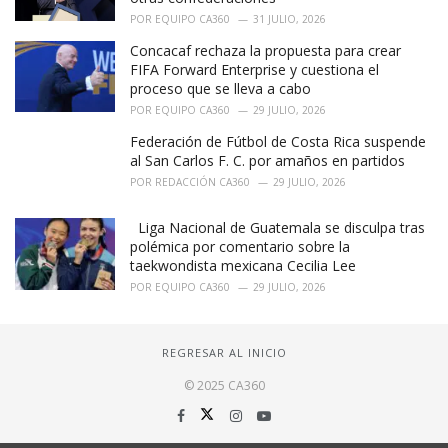
POR
EQUIPO CA360
31 JULIO, 2026
Concacaf rechaza la propuesta para crear
FIFA Forward Enterprise y cuestiona el
proceso que se lleva a cabo
POR
EQUIPO CA360
29 JULIO, 2026
Federación de Fútbol de Costa Rica suspende
al San Carlos F. C. por amaños en partidos
POR
REDACCIÓN CA360
29 JULIO, 2026
Liga Nacional de Guatemala se disculpa tras
polémica por comentario sobre la
taekwondista mexicana Cecilia Lee
POR
EQUIPO CA360
29 JULIO, 2026
REGRESAR AL INICIO
© 2025 CA360