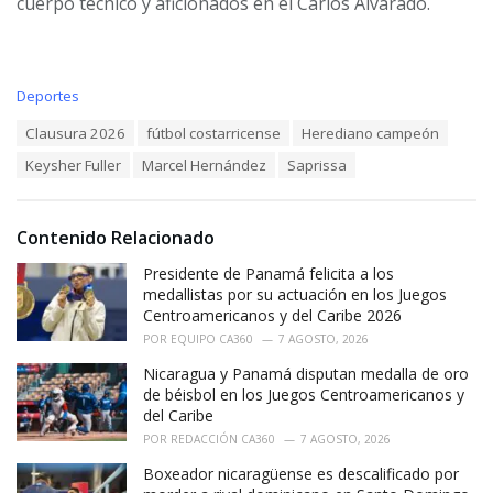
cuerpo técnico y aficionados en el Carlos Alvarado.
C
Deportes
a
T
Clausura 2026
fútbol costarricense
Herediano campeón
t
a
e
Keysher Fuller
Marcel Hernández
Saprissa
g
g
s
o
:
r
i
Contenido Relacionado
e
Presidente de Panamá felicita a los
s
:
medallistas por su actuación en los Juegos
Centroamericanos y del Caribe 2026
POR
EQUIPO CA360
7 AGOSTO, 2026
Nicaragua y Panamá disputan medalla de oro
de béisbol en los Juegos Centroamericanos y
del Caribe
POR
REDACCIÓN CA360
7 AGOSTO, 2026
Boxeador nicaragüense es descalificado por