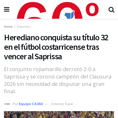
Home
Deportes
Herediano conquista su título 32
en el fútbol costarricense tras
vencer al Saprissa
El conjunto rojiamarillo derrotó 2-0 a
Saprissa y se coronó campeón del Clausura
2026 sin necesidad de disputar una gran
final.
Por
Equipo CA360
3 meses hace