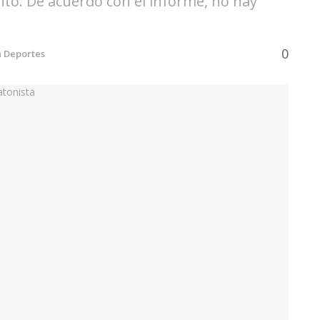
to. De acuerdo con el informe, no hay
0
n
Deportes