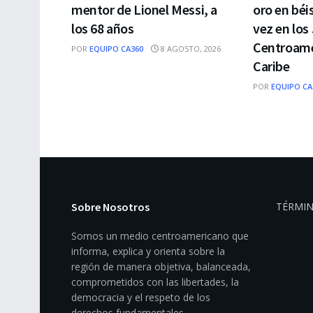
mentor de Lionel Messi, a
oro en béi
los 68 años
vez en los
Centroame
POR
EQUIPO CA360
8 AGOSTO, 2026
Caribe
POR
EQUIPO CA
Sobre Nosotros
TÉRMIN
Somos un medio centroamericano que
informa, explica y orienta sobre la
región de manera objetiva, balanceada,
comprometidos con las libertades, la
democracia y el respeto de los
derechos fundamentales.