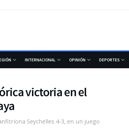
EGIÓN
INTERNACIONAL
OPINIÓN
DEPORTES
rica victoria en el
aya
anfitriona Seychelles 4-3, en un juego