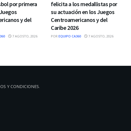
sbol por primera
felicita a los medallistas por
 Juegos
su actuación en los Juegos
ricanos y del
Centroamericanos y del
Caribe 2026
360
7 AGOSTO, 2026
POR
EQUIPO CA360
7 AGOSTO, 2026
OS Y CONDICIONES
.