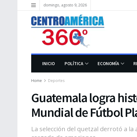
domingo, agosto 9, 2026
INICIO
POLÍTICA
ECONOMÍA
R
Home
Deportes
Guatemala logra histó
Mundial de Fútbol Pl
La selección del quetzal derrotó a la 