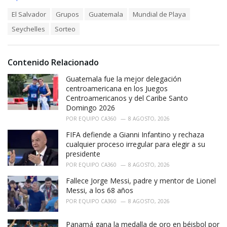
a
T
El Salvador
Grupos
Guatemala
Mundial de Playa
t
a
e
Seychelles
Sorteo
g
g
s
o
:
r
i
Contenido Relacionado
e
Guatemala fue la mejor delegación
s
:
centroamericana en los Juegos
Centroamericanos y del Caribe Santo
Domingo 2026
POR
EQUIPO CA360
8 AGOSTO, 2026
FIFA defiende a Gianni Infantino y rechaza
cualquier proceso irregular para elegir a su
presidente
POR
EQUIPO CA360
8 AGOSTO, 2026
Fallece Jorge Messi, padre y mentor de Lionel
Messi, a los 68 años
POR
EQUIPO CA360
8 AGOSTO, 2026
Panamá gana la medalla de oro en béisbol por