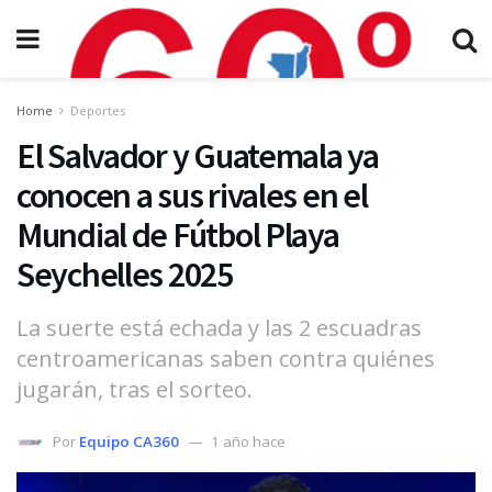
Home
Deportes
El Salvador y Guatemala ya
conocen a sus rivales en el
Mundial de Fútbol Playa
Seychelles 2025
La suerte está echada y las 2 escuadras
centroamericanas saben contra quiénes
jugarán, tras el sorteo.
Por
Equipo CA360
1 año hace