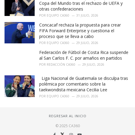
Copa del Mundo tras el rechazo de UEFA y
otras confederaciones
POR
EQUIPO CA360
31 JULIO, 2026
Concacaf rechaza la propuesta para crear
FIFA Forward Enterprise y cuestiona el
proceso que se lleva a cabo
POR
EQUIPO CA360
29 JULIO, 2026
Federación de Fútbol de Costa Rica suspende
al San Carlos F. C. por amaños en partidos
POR
REDACCIÓN CA360
29 JULIO, 2026
Liga Nacional de Guatemala se disculpa tras
polémica por comentario sobre la
taekwondista mexicana Cecilia Lee
POR
EQUIPO CA360
29 JULIO, 2026
REGRESAR AL INICIO
© 2025 CA360