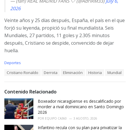
— (fan) REAL MADRID FANS 🤍 (@AdriRM33)
July 6,
2026
Veinte años y 25 días después, España, el país en el que
forjó su leyenda, propició su final mundialista. Seis
Mundiales, 27 partidos, 11 goles y 2.305 minutos
después, Cristiano se despide, convencido de dejar
huella.
C
Deportes
a
T
Cristiano Ronaldo
Derrota
Eliminación
Historia
Mundial
t
a
e
g
g
s
o
Contenido Relacionado
:
r
i
Boxeador nicaragüense es descalificado por
e
morder a rival dominicano en Santo Domingo
s
2026
:
POR
EQUIPO CA360
3 AGOSTO, 2026
Infantino recula con su plan para privatizar la