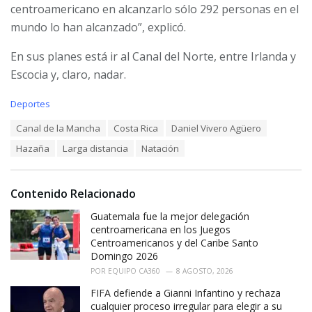
centroamericano en alcanzarlo sólo 292 personas en el
mundo lo han alcanzado”, explicó.
En sus planes está ir al Canal del Norte, entre Irlanda y
Escocia y, claro, nadar.
C
Deportes
a
T
Canal de la Mancha
Costa Rica
Daniel Vivero Agüero
t
a
e
Hazaña
Larga distancia
Natación
g
g
s
o
:
r
i
Contenido Relacionado
e
Guatemala fue la mejor delegación
s
:
centroamericana en los Juegos
Centroamericanos y del Caribe Santo
Domingo 2026
POR
EQUIPO CA360
8 AGOSTO, 2026
FIFA defiende a Gianni Infantino y rechaza
cualquier proceso irregular para elegir a su