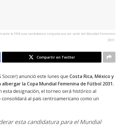
on ante la FIFA una candidatura conjunta ara ser sede del Mundial Femenino
2031.
Compartir en Twitter
S Soccer) anunció este lunes que
Costa Rica, México y
 albergar la Copa Mundial Femenina de Fútbol 2031.
 esta designación, el torneo será histórico al
to consolidará al país centroamericano como un
derar esta candidatura para el Mundial