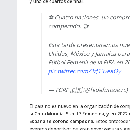
y uno de cuartos de final.
⚽️ Cuatro naciones, un compr
compartido. 🤝
Esta tarde presentaremos nues
Unidos, México y Jamaica para
Fútbol Femenil de la FIFA en 2
pic.twitter.com/3zJ13veaOy
— FCRF 🇨🇷 (@fedefutbolcrc)
El país no es nuevo en la organización de co
la Copa Mundial Sub-17 Femenina, y en 2022 
España se coronó campeona.
Estos anteceden
eventos deportivos de gran envergadura y gar