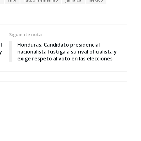
s
FIFA
Fútbol Femenino
Jamaica
México
Siguiente nota
l
Honduras: Candidato presidencial
y
nacionalista fustiga a su rival oficialista y
exige respeto al voto en las elecciones