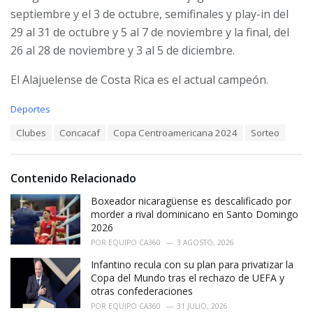
septiembre y el 3 de octubre, semifinales y play-in del
29 al 31 de octubre y 5 al 7 de noviembre y la final, del
26 al 28 de noviembre y 3 al 5 de diciembre.
El Alajuelense de Costa Rica es el actual campeón.
C
Deportes
a
T
Clubes
Concacaf
Copa Centroamericana 2024
Sorteo
t
a
e
g
g
s
o
Contenido Relacionado
:
r
i
Boxeador nicaragüense es descalificado por
e
morder a rival dominicano en Santo Domingo
s
2026
:
POR
EQUIPO CA360
3 AGOSTO, 2026
Infantino recula con su plan para privatizar la
Copa del Mundo tras el rechazo de UEFA y
otras confederaciones
POR
EQUIPO CA360
31 JULIO, 2026