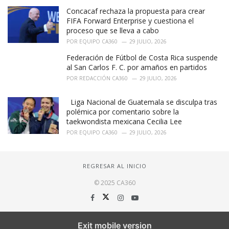
Concacaf rechaza la propuesta para crear
FIFA Forward Enterprise y cuestiona el
proceso que se lleva a cabo
POR
EQUIPO CA360
29 JULIO, 2026
Federación de Fútbol de Costa Rica suspende
al San Carlos F. C. por amaños en partidos
POR
REDACCIÓN CA360
29 JULIO, 2026
Liga Nacional de Guatemala se disculpa tras
polémica por comentario sobre la
taekwondista mexicana Cecilia Lee
POR
EQUIPO CA360
29 JULIO, 2026
REGRESAR AL INICIO
© 2025 CA360
Exit mobile version