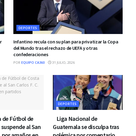
DEPORTES
r
Infantino recula con su plan para privatizar la Copa
del Mundo tras el rechazo de UEFA y otras
confederaciones
POR
EQUIPO CA360
31 JULIO, 2026
DEPORTES
 de Fútbol de
Liga Nacional de
 suspende al San
Guatemala se disculpa tras
C. por amaños en
polémica por comentario