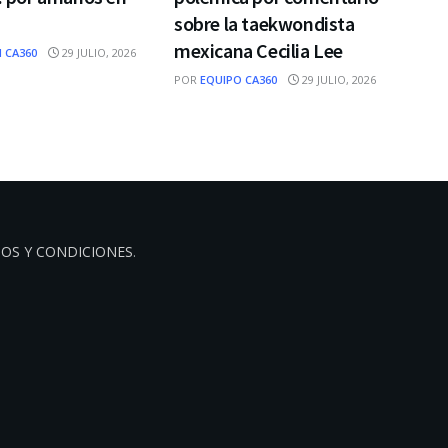
sobre la taekwondista
mexicana Cecilia Lee
 CA360
29 JULIO, 2026
POR
EQUIPO CA360
29 JULIO, 2026
OS Y CONDICIONES
.