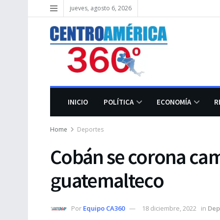
jueves, agosto 6, 2026
INICIO
POLÍTICA
ECONOMÍA
R
Home
Deportes
Cobán se corona cam
guatemalteco
Por
Equipo CA360
18 diciembre, 2022
in
Dep