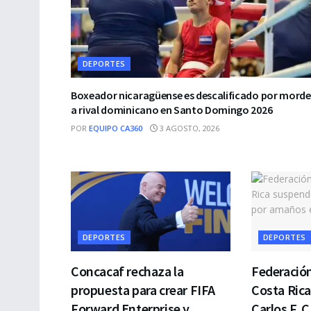
DEPORTES
Boxeador nicaragüense es descalificado por morde
a rival dominicano en Santo Domingo 2026
POR
EQUIPO CA360
3 AGOSTO, 2026
DEPORTES
DEPORTES
Concacaf rechaza la
Federación
propuesta para crear FIFA
Costa Rica
Forward Enterprise y
Carlos F. 