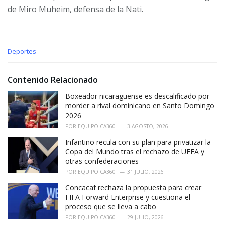
de Miro Muheim, defensa de la Nati.
C
Deportes
a
t
e
Contenido Relacionado
g
o
Boxeador nicaragüense es descalificado por
r
morder a rival dominicano en Santo Domingo
i
2026
e
POR
EQUIPO CA360
3 AGOSTO, 2026
s
:
Infantino recula con su plan para privatizar la
Copa del Mundo tras el rechazo de UEFA y
otras confederaciones
POR
EQUIPO CA360
31 JULIO, 2026
Concacaf rechaza la propuesta para crear
FIFA Forward Enterprise y cuestiona el
proceso que se lleva a cabo
POR
EQUIPO CA360
29 JULIO, 2026