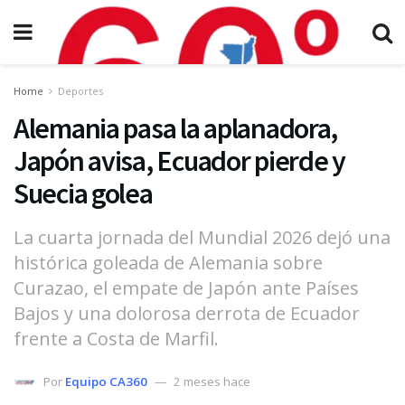
Home
Deportes
Alemania pasa la aplanadora,
Japón avisa, Ecuador pierde y
Suecia golea
La cuarta jornada del Mundial 2026 dejó una
histórica goleada de Alemania sobre
Curazao, el empate de Japón ante Países
Bajos y una dolorosa derrota de Ecuador
frente a Costa de Marfil.
Por
Equipo CA360
2 meses hace