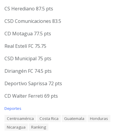
CS Herediano 87.5 pts
CSD Comunicaciones 83.5
CD Motagua 77.5 pts
Real Estelí FC 75.75
CSD Municipal 75 pts
Diriangén FC 74.5 pts
Deportivo Saprissa 72 pts
CD Walter Ferreti 69 pts
C
Deportes
a
T
Centroamérica
Costa Rica
Guatemala
Honduras
t
a
e
Nicaragua
Ranking
g
g