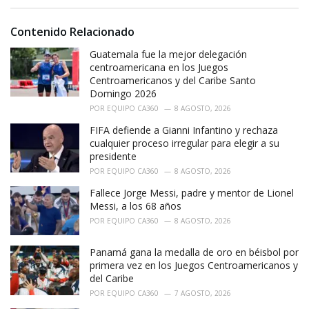
s
o
:
r
i
Contenido Relacionado
e
Guatemala fue la mejor delegación
s
:
centroamericana en los Juegos
Centroamericanos y del Caribe Santo
Domingo 2026
POR
EQUIPO CA360
8 AGOSTO, 2026
FIFA defiende a Gianni Infantino y rechaza
cualquier proceso irregular para elegir a su
presidente
POR
EQUIPO CA360
8 AGOSTO, 2026
Fallece Jorge Messi, padre y mentor de Lionel
Messi, a los 68 años
POR
EQUIPO CA360
8 AGOSTO, 2026
Panamá gana la medalla de oro en béisbol por
primera vez en los Juegos Centroamericanos y
del Caribe
POR
EQUIPO CA360
7 AGOSTO, 2026