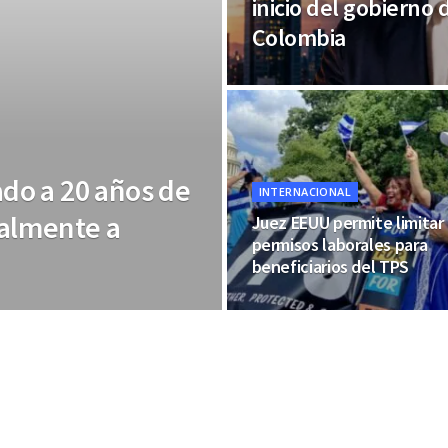
inicio del gobierno 
Colombia
do a 20 años de
INTERNACIONAL
galmente a
Juez EEUU permite limitar
permisos laborales para
beneficiarios del TPS