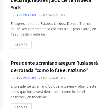
declara jurado en juicio civil en Nueva
York
POR
EQUIPO CA360
9 MAYO, 2023
0
El expresidente de Estados Unidos, Donald Trump,
abusó sexualmente de la columnista E. Jean Carrol, en
1996, declaró ante un...
DETAILS
LEE MÁS
Presidente ucraniano asegura Rusia será
derrotada “como lo fue el nazismo”
POR
EQUIPO CA360
8 MAYO, 2023
0
El presidente ucraniano Volodímir Zelenski afirmó este
lunes que Rusia será derrotada "como lo fue el
nazismo”, en medio de...
DETAILS
LEE MÁS