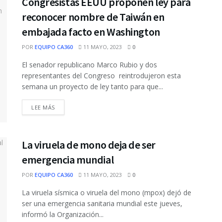
Congresistas EEUU proponen ley para
reconocer nombre de Taiwán en
embajada facto en Washington
POR
EQUIPO CA360
11 MAYO, 2023
0
El senador republicano Marco Rubio y dos
representantes del Congreso reintrodujeron esta
semana un proyecto de ley tanto para que...
DETAILS
LEE MÁS
La viruela de mono deja de ser
emergencia mundial
POR
EQUIPO CA360
11 MAYO, 2023
0
La viruela sísmica o viruela del mono (mpox) dejó de
ser una emergencia sanitaria mundial este jueves,
informó la Organización...