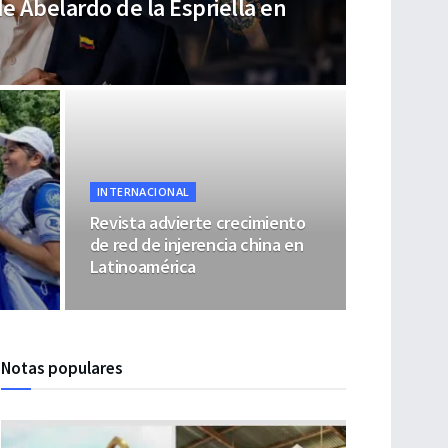
de Abelardo de la Espriella en
INTERNACIONAL
Revista advierte crecimiento
de red de injerencia china en
Latinoamérica
Notas populares