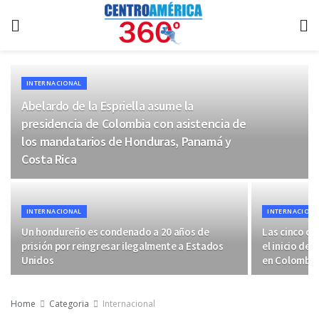
INTERNACIONAL
Abelardo de la Espriella asume la
presidencia de Colombia con asistencia de
los mandatarios de Honduras, Panamá y
Costa Rica
INTERNACIONAL
INTERNACIONA
Un hondureño es condenado a 20 años de
Las cinco cl
prisión por reingresar ilegalmente a Estados
el inicio del
Unidos
en Colombia
Home
Categoria
Internacional