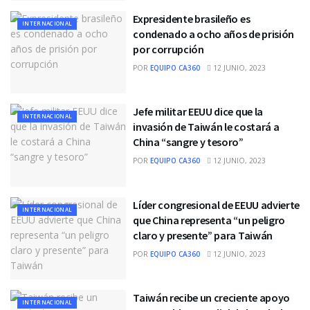
Expresidente brasileño es
INTERNACIONAL
condenado a ocho años de prisión
por corrupción
POR
EQUIPO CA360
12 JUNIO, 2023
Jefe militar EEUU dice que la
INTERNACIONAL
invasión de Taiwán le costará a
China “sangre y tesoro”
POR
EQUIPO CA360
12 JUNIO, 2023
Líder congresional de EEUU advierte
INTERNACIONAL
que China representa “un peligro
claro y presente” para Taiwán
POR
EQUIPO CA360
12 JUNIO, 2023
Taiwán recibe un creciente apoyo
INTERNACIONAL