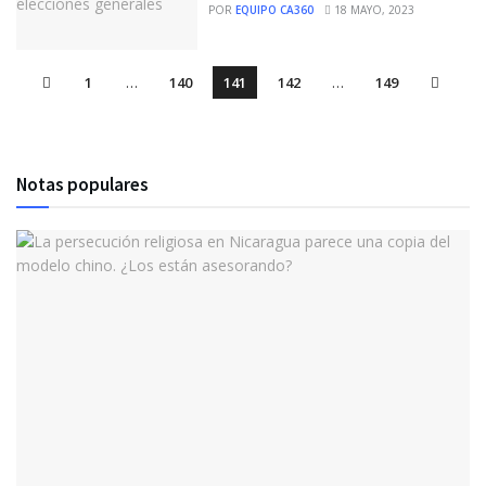
POR
EQUIPO CA360
18 MAYO, 2023
1
…
140
141
142
…
149
Notas populares