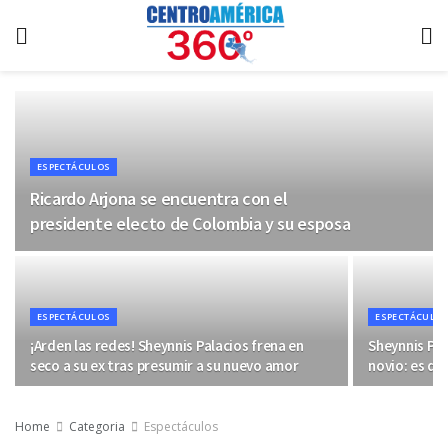
ESPECTÁCULOS
Ricardo Arjona se encuentra con el
presidente electo de Colombia y su esposa
ESPECTÁCULOS
ESPECTÁCULO
¡Arden las redes! Sheynnis Palacios frena en
Sheynnis Pal
seco a su ex tras presumir a su nuevo amor
novio: es de
Home
Categoria
Espectáculos