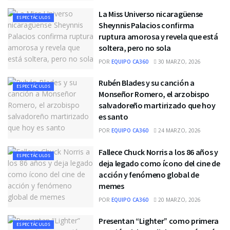
La Miss Universo nicaragüense
ESPECTÁCULOS
Sheynnis Palacios confirma
ruptura amorosa y revela que está
soltera, pero no sola
POR
EQUIPO CA360
30 MARZO, 2026
Rubén Blades y su canción a
ESPECTÁCULOS
Monseñor Romero, el arzobispo
salvadoreño martirizado que hoy
es santo
POR
EQUIPO CA360
24 MARZO, 2026
Fallece Chuck Norris a los 86 años y
ESPECTÁCULOS
deja legado como ícono del cine de
acción y fenómeno global de
memes
POR
EQUIPO CA360
20 MARZO, 2026
Presentan “Lighter” como primera
ESPECTÁCULOS