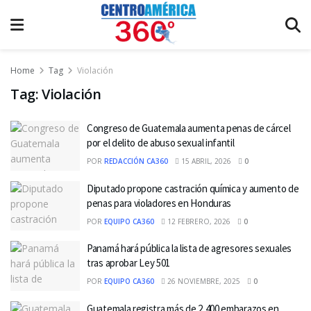
Home
Tag
Violación
Tag:
Violación
Congreso de Guatemala aumenta penas de cárcel
por el delito de abuso sexual infantil
POR
REDACCIÓN CA360
15 ABRIL, 2026
0
Diputado propone castración química y aumento de
penas para violadores en Honduras
POR
EQUIPO CA360
12 FEBRERO, 2026
0
Panamá hará pública la lista de agresores sexuales
tras aprobar Ley 501
POR
EQUIPO CA360
26 NOVIEMBRE, 2025
0
Guatemala registra más de 2,400 embarazos en