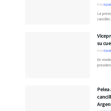
POR
EQUI
La presi
cancille
Vicep
su cue
POR
EQUI
En medio
presiden
Pelea 
cancil
Argen