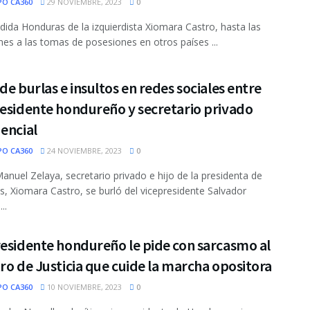
PO CA360
29 NOVIEMBRE, 2023
0
vidida Honduras de la izquierdista Xiomara Castro, hasta las
ones a las tomas de posesiones en otros países ...
de burlas e insultos en redes sociales entre
residente hondureño y secretario privado
encial
PO CA360
24 NOVIEMBRE, 2023
0
anuel Zelaya, secretario privado e hijo de la presidenta de
, Xiomara Castro, se burló del vicepresidente Salvador
..
esidente hondureño le pide con sarcasmo al
ro de Justicia que cuide la marcha opositora
PO CA360
10 NOVIEMBRE, 2023
0