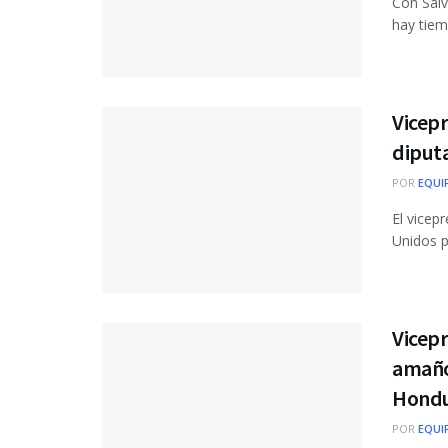
Con Salv
hay tiem
Vicep
diput
POR
EQUI
El vicep
Unidos p
Vicepr
amaño 
Hondu
POR
EQUI