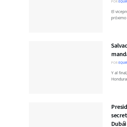
POR
EQUI
El vicep
próximo 
Salvad
manda
POR
EQUI
Y al fin
Honduras
Presid
secret
Dubái