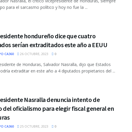
ador Nasralla, el crítico vicepresidente de Honduras, siempre
po para el sarcasmo político y hoy no fue la ...
residente hondureño dice que cuatro
ados serían extraditados este año a EEUU
PO CA360
26 OCTUBRE, 2023
0
residente de Honduras, Salvador Nasralla, dijo que Estados
odría extraditar en este año a 4 diputados propietarios del ...
esidente Nasralla denuncia intento de
del oficialismo para elegir fiscal general en
ras
PO CA360
25 OCTUBRE, 2023
0