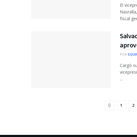
El vicep
Nasralla,
fiscal ge
Salvad
aprov
POR
EQUI
Cargó su 
vicepres
...
1
2