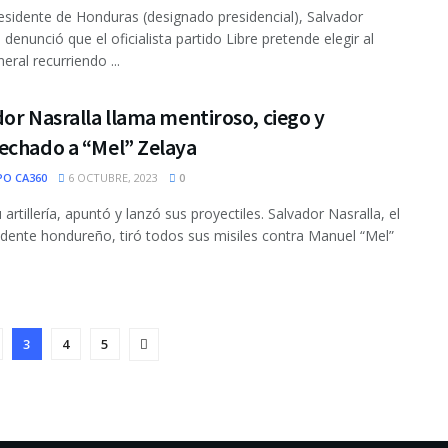
residente de Honduras (designado presidencial), Salvador
 denunció que el oficialista partido Libre pretende elegir al
neral recurriendo ...
or Nasralla llama mentiroso, ciego y
echado a “Mel” Zelaya
PO CA360
6 OCTUBRE, 2023
0
artillería, apuntó y lanzó sus proyectiles. Salvador Nasralla, el
idente hondureño, tiró todos sus misiles contra Manuel “Mel”
3
4
5