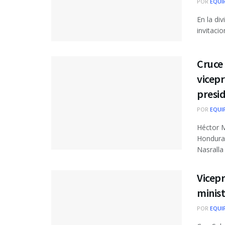
POR
EQUI
En la di
invitaci
Cruce 
vicep
presid
POR
EQUI
Héctor M
Honduras
Nasralla .
Vicepr
minist
POR
EQUI