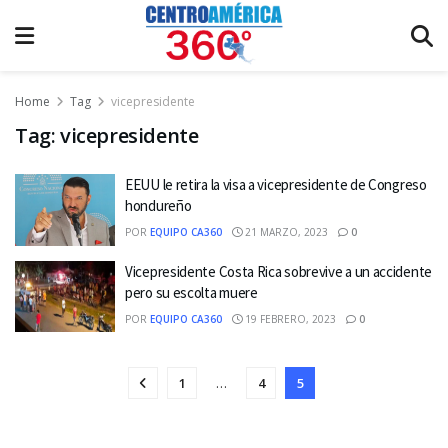
Home
Tag
vicepresidente
Tag:
vicepresidente
EEUU le retira la visa a vicepresidente de Congreso
hondureño
POR
EQUIPO CA360
21 MARZO, 2023
0
Vicepresidente Costa Rica sobrevive a un accidente
pero su escolta muere
POR
EQUIPO CA360
19 FEBRERO, 2023
0
1
…
4
5