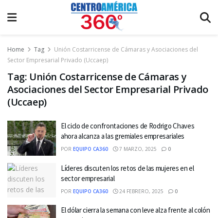
Home
Tag
Unión Costarricense de Cámaras y Asociaciones del
Sector Empresarial Privado (Uccaep)
Tag:
Unión Costarricense de Cámaras y
Asociaciones del Sector Empresarial Privado
(Uccaep)
El ciclo de confrontaciones de Rodrigo Chaves
ahora alcanza a las gremiales empresariales
POR
EQUIPO CA360
7 MARZO, 2025
0
Líderes discuten los retos de las mujeres en el
sector empresarial
POR
EQUIPO CA360
24 FEBRERO, 2025
0
El dólar cierra la semana con leve alza frente al colón