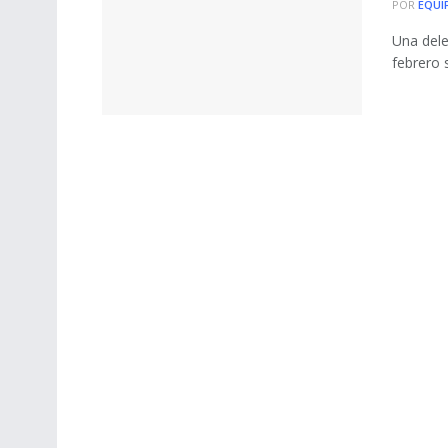
POR
EQUI
Una dele
febrero s