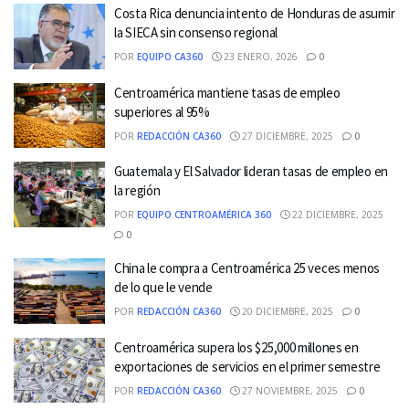
Costa Rica denuncia intento de Honduras de asumir
la SIECA sin consenso regional
POR
EQUIPO CA360
23 ENERO, 2026
0
Centroamérica mantiene tasas de empleo
superiores al 95%
POR
REDACCIÓN CA360
27 DICIEMBRE, 2025
0
Guatemala y El Salvador lideran tasas de empleo en
la región
POR
EQUIPO CENTROAMÉRICA 360
22 DICIEMBRE, 2025
0
China le compra a Centroamérica 25 veces menos
de lo que le vende
POR
REDACCIÓN CA360
20 DICIEMBRE, 2025
0
Centroamérica supera los $25,000 millones en
exportaciones de servicios en el primer semestre
POR
REDACCIÓN CA360
27 NOVIEMBRE, 2025
0