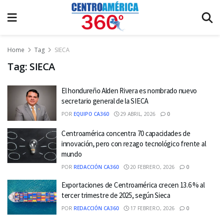
Home
Tag
SIECA
Tag:
SIECA
El hondureño Alden Rivera es nombrado nuevo
secretario general de la SIECA
POR
EQUIPO CA360
29 ABRIL, 2026
0
Centroamérica concentra 70 capacidades de
innovación, pero con rezago tecnológico frente al
mundo
POR
REDACCIÓN CA360
20 FEBRERO, 2026
0
Exportaciones de Centroamérica crecen 13.6 % al
tercer trimestre de 2025, según Sieca
POR
REDACCIÓN CA360
17 FEBRERO, 2026
0